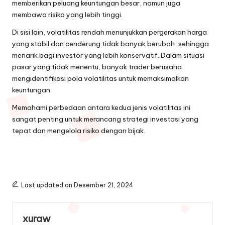
memberikan peluang keuntungan besar, namun juga
membawa risiko yang lebih tinggi.
Di sisi lain, volatilitas rendah menunjukkan pergerakan harga
yang stabil dan cenderung tidak banyak berubah, sehingga
menarik bagi investor yang lebih konservatif. Dalam situasi
pasar yang tidak menentu, banyak trader berusaha
mengidentifikasi pola volatilitas untuk memaksimalkan
keuntungan.
Memahami perbedaan antara kedua jenis volatilitas ini
sangat penting untuk merancang strategi investasi yang
tepat dan mengelola risiko dengan bijak.
Last updated on Desember 21, 2024
xuraw