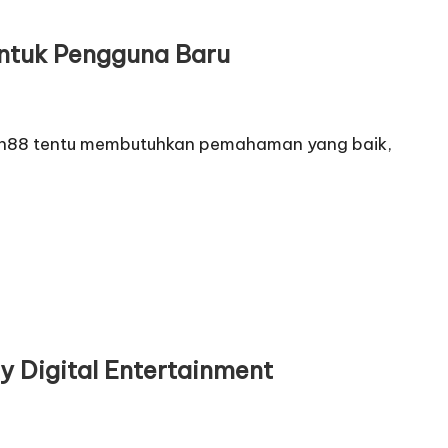
ntuk Pengguna Baru
Win88 tentu membutuhkan pemahaman yang baik,
ily Digital Entertainment