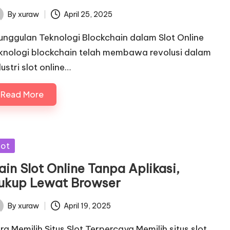
By
xuraw
April 25, 2025
ted
unggulan Teknologi Blockchain dalam Slot Online
knologi blockchain telah membawa revolusi dalam
ustri slot online…
Read More
sted
lot
ain Slot Online Tanpa Aplikasi,
ukup Lewat Browser
By
xuraw
April 19, 2025
ted
ra Memilih Situs Slot Terpercaya Memilih situs slot