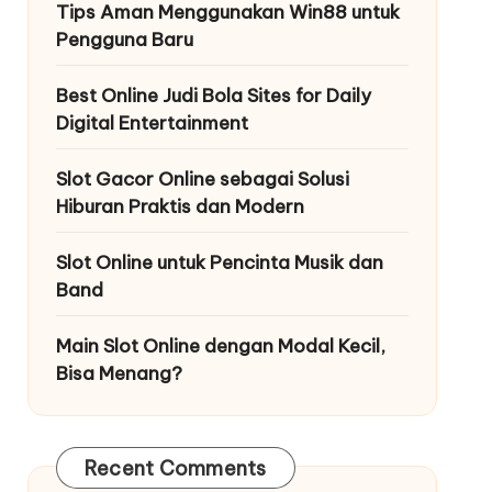
Tips Aman Menggunakan Win88 untuk
Pengguna Baru
Best Online Judi Bola Sites for Daily
Digital Entertainment
Slot Gacor Online sebagai Solusi
Hiburan Praktis dan Modern
Slot Online untuk Pencinta Musik dan
Band
Main Slot Online dengan Modal Kecil,
Bisa Menang?
Recent Comments