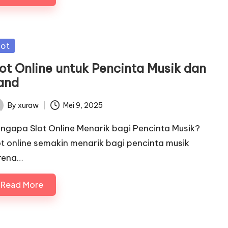
sted
lot
lot Online untuk Pencinta Musik dan
and
By
xuraw
Mei 9, 2025
ted
ngapa Slot Online Menarik bagi Pencinta Musik?
ot online semakin menarik bagi pencinta musik
rena…
Read More