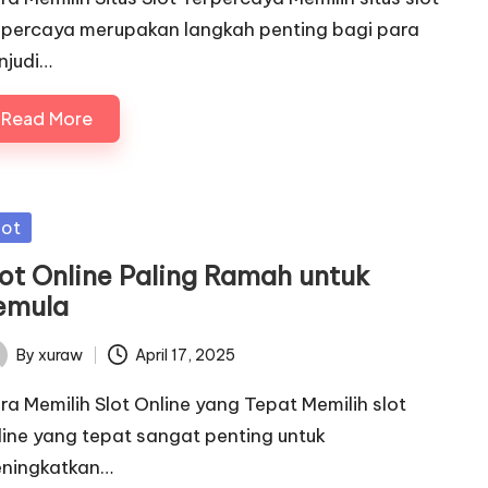
rpercaya merupakan langkah penting bagi para
njudi…
Read More
sted
lot
lot Online Paling Ramah untuk
emula
By
xuraw
April 17, 2025
ted
ra Memilih Slot Online yang Tepat Memilih slot
line yang tepat sangat penting untuk
ningkatkan…