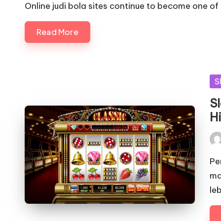
by
Online judi bola sites continue to become one of
Read More
Po
S
in
S
H
Pos
by
Pe
ma
le