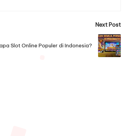
Next Post
pa Slot Online Populer di Indonesia?