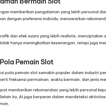
laman Bermain Slot
ngan memberikan pengalaman yang lebih personal dan 
an dengan preferensi individu, menawarkan rekomenda
grafik dan efek suara yang lebih realistis, menciptaka
tidak hanya meningkatkan kesenangan, tetapi juga mem
Pola Pemain Slot
i pola pemain slot semakin populer dalam industri per
erti frekuensi permainan, waktu bermain, dan jenis mesi
 dapat memberikan rekomendasi yang lebih personal k
elain itu, AI juga berperan dalam mendeteksi aktivit
aman.