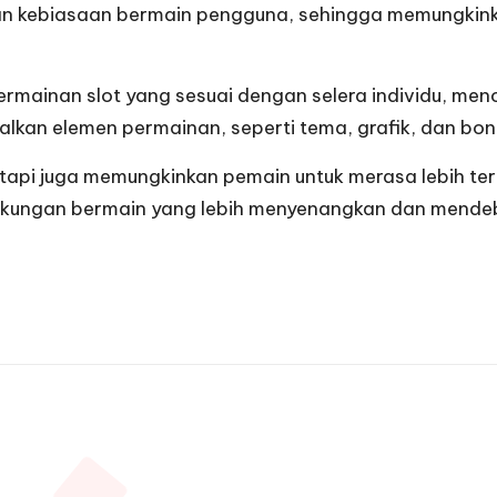
dan kebiasaan bermain pengguna, sehingga memungkin
rmainan slot yang sesuai dengan selera individu, me
lkan elemen permainan, seperti tema, grafik, dan bonu
 tetapi juga memungkinkan pemain untuk merasa lebih 
ngkungan bermain yang lebih menyenangkan dan mendeb