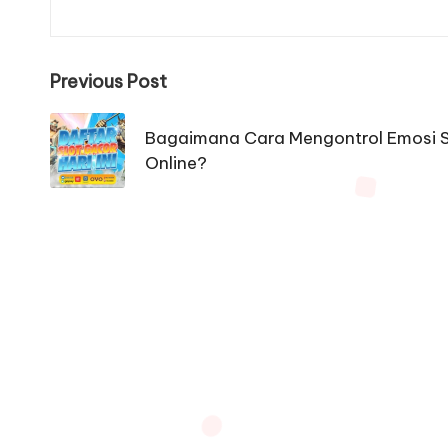
Post
Previous Post
navigation
Bagaimana Cara Mengontrol Emosi S
Online?