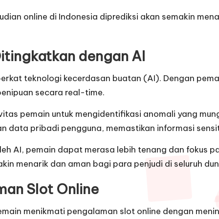
dian online di Indonesia diprediksi akan semakin mena
itingkatkan dengan AI
n berkat teknologi kecerdasan buatan (AI). Dengan pe
enipuan secara real-time.
vitas pemain untuk mengidentifikasi anomali yang mungk
n data pribadi pengguna, memastikan informasi sensit
eh AI, pemain dapat merasa lebih tenang dan fokus 
makin menarik dan aman bagi para penjudi di seluruh dun
man Slot Online
main menikmati pengalaman slot online dengan mening