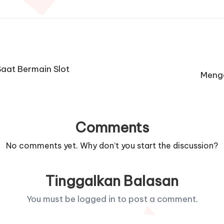
aat Bermain Slot
Menga
Comments
No comments yet. Why don’t you start the discussion?
Tinggalkan Balasan
You must be
logged in
to post a comment.