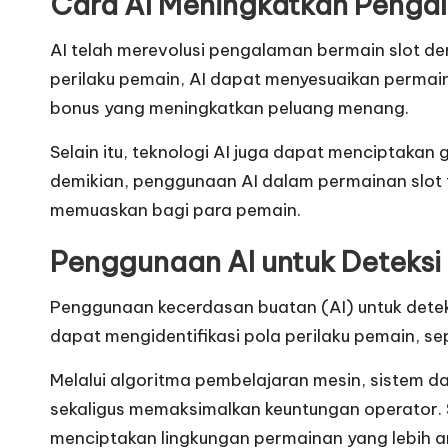
Cara AI Meningkatkan Penga
AI telah merevolusi pengalaman bermain slot de
perilaku pemain, AI dapat menyesuaikan permain
bonus yang meningkatkan peluang menang.
Selain itu, teknologi AI juga dapat menciptakan 
demikian, penggunaan AI dalam permainan slot 
memuaskan bagi para pemain.
Penggunaan AI untuk Deteksi 
Penggunaan kecerdasan buatan (AI) untuk deteks
dapat mengidentifikasi pola perilaku pemain, sep
Melalui algoritma pembelajaran mesin, sistem
sekaligus memaksimalkan keuntungan operator. S
menciptakan lingkungan permainan yang lebih 