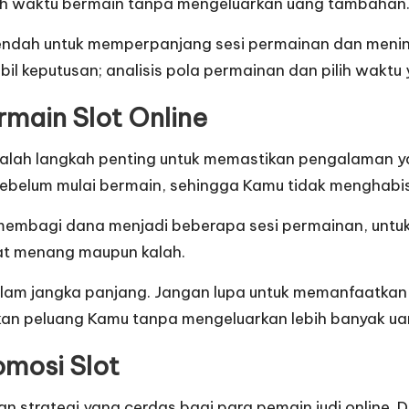
bah waktu bermain tanpa mengeluarkan uang tambahan
h rendah untuk memperpanjang sesi permainan dan me
 keputusan; analisis pola permainan dan pilih waktu 
main Slot Online
adalah langkah penting untuk memastikan pengalaman 
ebelum mulai bermain, sehingga Kamu tidak menghabis
membagi dana menjadi beberapa sesi permainan, untuk 
aat menang maupun kalah.
 dalam jangka panjang. Jangan lupa untuk memanfaatka
atkan peluang Kamu tanpa mengeluarkan lebih banyak ua
mosi Slot
 strategi yang cerdas bagi para pemain judi online.