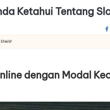
da Ketahui Tentang Slo
fa
 Efektif
line dengan Modal Kecil