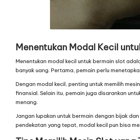
Menentukan Modal Kecil untu
Menentukan modal kecil untuk bermain
slot
adala
banyak uang. Pertama, pemain perlu menetapkan 
Dengan modal kecil, penting untuk memilih mesi
finansial. Selain itu, pemain juga disarankan 
menang.
Jangan lupakan untuk bermain dengan bijak dan
pendekatan yang tepat, modal kecil pun bisa