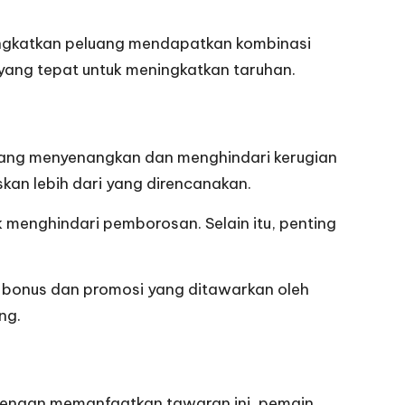
.
ningkatkan peluang mendapatkan kombinasi
yang tepat untuk meningkatkan taruhan.
yang menyenangkan dan menghindari kerugian
kan lebih dari yang direncanakan.
menghindari pemborosan. Selain itu, penting
n bonus dan promosi yang ditawarkan oleh
ng.
 Dengan memanfaatkan tawaran ini, pemain