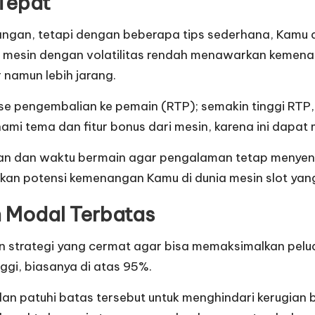
 Tepat
ntangan, tetapi dengan beberapa tips sederhana, Kam
h; mesin dengan volatilitas rendah menawarkan kemenan
 namun lebih jarang.
ase pengembalian ke pemain (RTP); semakin tinggi RTP
hami tema dan fitur bonus dari mesin, karena ini dap
an dan waktu bermain agar pengalaman tetap menyena
n potensi kemenangan Kamu di dunia mesin slot yang 
n Modal Terbatas
 strategi yang cermat agar bisa memaksimalkan pelua
gi, biasanya di atas 95%.
an patuhi batas tersebut untuk menghindari kerugian