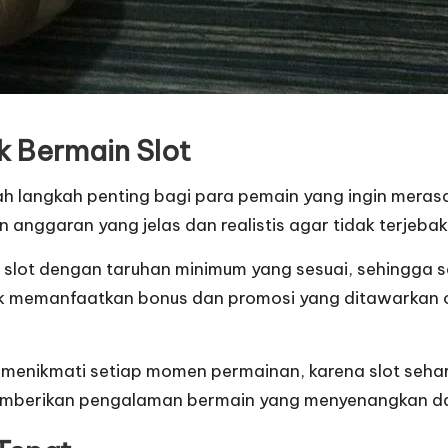
k Bermain Slot
h langkah penting bagi para pemain yang ingin meras
anggaran yang jelas dan realistis agar tidak terjeba
n slot dengan taruhan minimum yang sesuai, sehingga 
untuk memanfaatkan bonus dan promosi yang ditawarkan 
 menikmati setiap momen permainan, karena slot seha
 memberikan pengalaman bermain yang menyenangkan d