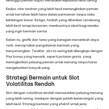
sehingga pemain dapat merasakan kepuasan lebih sering.
Kedua, nilai taruhan yang lebih kecil memungkinkan pemain
untuk bertahan lebih lama dalam permainan tanpa risiko
kehilangan besar. Ketiga, hadiah yang diberikan cenderung
lebih kecil tetapi konsisten, membuatnya ideal bagi mereka
yang ingin bermain santai.
Selain itu, grafik dan tema yang beragam menambah daya
tarik, menciptakan pengalaman bermain yang
menyenangkan. Terakhir, slot ini sering kali dilengkapi dengan
fitur bonus yang menarik, seperti putaran gratis, yang
meningkatkan peluang pemain untuk menang tanpa harus
mengeluarkan banyak uang.
Strategi Bermain untuk Slot
Volatilitas Rendah
Slot dengan volatilitas rendah menawarkan peluang menang
yang lebih sering, meskipun dengan jumlah kemenangan yang
lebih kecil. Strategi bermain yang efektif untuk jenis