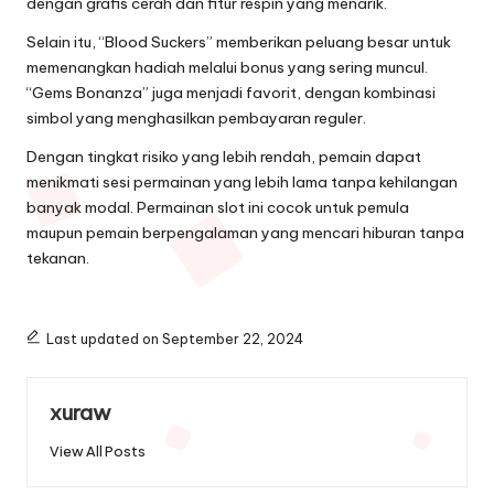
dengan grafis cerah dan fitur respin yang menarik.
Selain itu, “Blood Suckers” memberikan peluang besar untuk
memenangkan hadiah melalui bonus yang sering muncul.
“Gems Bonanza” juga menjadi favorit, dengan kombinasi
simbol yang menghasilkan pembayaran reguler.
Dengan tingkat risiko yang lebih rendah, pemain dapat
menikmati sesi permainan yang lebih lama tanpa kehilangan
banyak modal. Permainan slot ini cocok untuk pemula
maupun pemain berpengalaman yang mencari hiburan tanpa
tekanan.
Last updated on September 22, 2024
xuraw
View All Posts