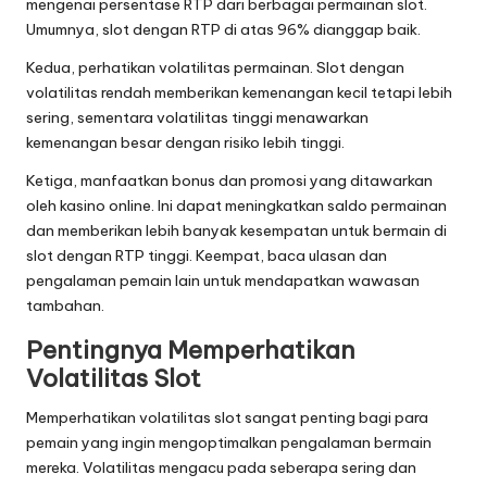
mengenai persentase RTP dari berbagai permainan slot.
Umumnya, slot dengan RTP di atas 96% dianggap baik.
Kedua, perhatikan volatilitas permainan. Slot dengan
volatilitas rendah memberikan kemenangan kecil tetapi lebih
sering, sementara volatilitas tinggi menawarkan
kemenangan besar dengan risiko lebih tinggi.
Ketiga, manfaatkan bonus dan promosi yang ditawarkan
oleh kasino online. Ini dapat meningkatkan saldo permainan
dan memberikan lebih banyak kesempatan untuk bermain di
slot dengan RTP tinggi. Keempat, baca ulasan dan
pengalaman pemain lain untuk mendapatkan wawasan
tambahan.
Pentingnya Memperhatikan
Volatilitas Slot
Memperhatikan volatilitas slot sangat penting bagi para
pemain yang ingin mengoptimalkan pengalaman bermain
mereka. Volatilitas mengacu pada seberapa sering dan