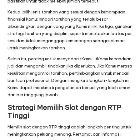
pastikan untuk tidak melebihi jumlah tersebut.
Kedua, pilih jenis taruhan yang sesuai dengan kemampuan
finansial Kamu; hindari taruhan yang terlalu besar
dibandingkan dengan uang yang Kamu miliki. Ketiga, gunakan
strategi taruhan yang disiplin, seperti menetapkan batas per
sesi dan tidak menganggap kemenangan sebagai alasan
untuk meningkatkan taruhan.
Selain itu, penting untuk menyadari tKamu-tKamu kecanduan
judi dan mengambil tindakan jika diperlukan. Jika Kamu merasa
kesulitan mengontrol taruhan, pertimbangkan untuk mencari
bantuan profesional. Dengan mengikuti langkah-langkah ini,
Kamu dapat menikmati pengalaman berjudi yang lebih aman
dan bertanggung jawab.
Strategi Memilih Slot dengan RTP
Tinggi
Memilih slot dengan RTP tinggi adalah langkah penting untuk
meningkatkan peluang menang. Pertama, cari informasi