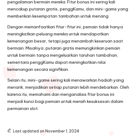
pengalaman bermain mereka. Fitur bonus ini sering kali
mencakup putaran gratis, penggKamu, dan mini-game yang
memberikan kesempatan tambahan untuk menang.
Dengan memanfaatkan fitur-fitur ini, pemain tidak hanya
meningkatkan peluang mereka untuk mendapatkan
kemenangan besar, tetapi juga menambah keseruan saat
bermain. Misalnya, putaran gratis memungkinkan pemain
untuk bermain tanpa mengeluarkan taruhan tambahan,
sementara penggKamu dapat meningkatkan nilai
kemenangan secara signifikan.
Selain itu, mini-game sering kali menawarkan hadiah yang
menarik, menjadikan setiap putaran lebih mendebarkan. Oleh
karena itu, memahami dan menganalisis fitur bonus ini
menjadi kunci bagi pemain untuk meraih kesuksesan dalam
permainan slot.
Last updated on November 1, 2024