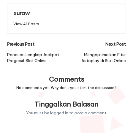
xuraw
View All Posts
Post
Previous Post
Next Post
navigation
Panduan Lengkap Jackpot
Mengoptimalkan Fitur
Progresif Slot Online
Autoplay di Slot Online
Comments
No comments yet. Why don’t you start the discussion?
Tinggalkan Balasan
You must be
logged in
to post a comment.