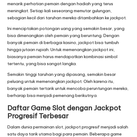
menarik perhatian pemain dengan hadiah yang terus
meningkat. Setiap kali seseorang memutar gulungan,
sebagian kecil dari taruhan mereka ditambahkan ke jackpot.
Ini menciptakan potongan uang yang semakin besar, yang
bisa dimenangkan oleh pemain yang beruntung. Dengan
banyak pemain di berbagai kasino, jackpot bisa tumbuh
hingga jutaan rupiah. Untuk memenangkan jackpot ini,
biasanya pemain harus mendapatkan kombinasi simbol
tertentu, yang bisa sangat langka.
Semakin tinggi taruhan yang dipasang, semakin besar
peluang untuk memenangkan jackpot. Oleh karena itu,
banyak pemain tertarik untuk mencoba peruntungan mereka,
berharap bisa menjadi pemenang berikutnya.
Daftar Game Slot dengan Jackpot
Progresif Terbesar
Dalam dunia permainan slot, jackpot progresif menjadi salah
satu daya tarik utama bagi para pemain. Beberapa game