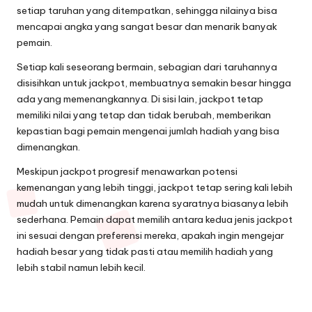
setiap taruhan yang ditempatkan, sehingga nilainya bisa
mencapai angka yang sangat besar dan menarik banyak
pemain.
Setiap kali seseorang bermain, sebagian dari taruhannya
disisihkan untuk jackpot, membuatnya semakin besar hingga
ada yang memenangkannya. Di sisi lain, jackpot tetap
memiliki nilai yang tetap dan tidak berubah, memberikan
kepastian bagi pemain mengenai jumlah hadiah yang bisa
dimenangkan.
Meskipun jackpot progresif menawarkan potensi
kemenangan yang lebih tinggi, jackpot tetap sering kali lebih
mudah untuk dimenangkan karena syaratnya biasanya lebih
sederhana. Pemain dapat memilih antara kedua jenis jackpot
ini sesuai dengan preferensi mereka, apakah ingin mengejar
hadiah besar yang tidak pasti atau memilih hadiah yang
lebih stabil namun lebih kecil.