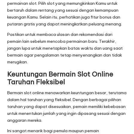
permainan slot. Pilih slot yang memungkinkan Kamu untuk
bertaruh dalam rentang yang sesuai dengan kemampuan
keuangan Kamu. Selain itu, perhatikan juga fitur bonus dan
putaran gratis yang dapat meningkatkan peluang menang.
Pastikan untuk membaca ulasan dan rekomendasi dari
pemain lain sebelum mencoba permainan baru. Terakhir,
jangan lupa untuk menetapkan batas waktu dan uang saat
bermain agar pengalaman tetap menyenangkan dan tidak
merugikan.
Keuntungan Bermain Slot Online
Taruhan Fleksibel
Bermain slot online menawarkan keuntungan besar, terutama
dalam hal taruhan yang fleksibel. Dengan berbagai pilihan
taruhan yang dapat disesuaikan, pemain memiliki kebebasan
untuk menentukan jumlah yang ingin dipasang sesuai dengan
anggaran mereka.
Ini sangat menarik bagi pemula maupun pemain