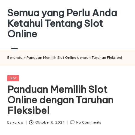
Semua yang Perlu Anda
Skip
to
Ketahui Tentang Slot
content
Online
Beranda
»
Panduan Memilih Slot Online dengan Taruhan Fleksibel
Posted
Slot
in
Panduan Memilih Slot
Online dengan Taruhan
Fleksibel
By
xuraw
Oktober 6, 2024
No Comments
Posted
by