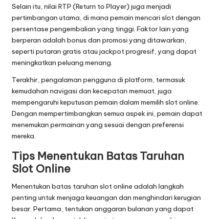
Selain itu, nilai RTP (Return to Player) juga menjadi
pertimbangan utama, di mana pemain mencari slot dengan
persentase pengembalian yang tinggi. Faktor lain yang
berperan adalah bonus dan promosi yang ditawarkan,
seperti putaran gratis atau jackpot progresif, yang dapat
meningkatkan peluang menang.
Terakhir, pengalaman pengguna di platform, termasuk
kemudahan navigasi dan kecepatan memuat, juga
mempengaruhi keputusan pemain dalam memilih slot online.
Dengan mempertimbangkan semua aspek ini, pemain dapat
menemukan permainan yang sesuai dengan preferensi
mereka.
Tips Menentukan Batas Taruhan
Slot Online
Menentukan batas taruhan slot online adalah langkah
penting untuk menjaga keuangan dan menghindari kerugian
besar. Pertama, tentukan anggaran bulanan yang dapat