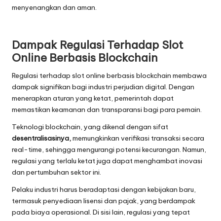
menyenangkan dan aman.
Dampak Regulasi Terhadap Slot
Online Berbasis Blockchain
Regulasi terhadap slot online berbasis blockchain membawa
dampak signifikan bagi industri perjudian digital. Dengan
menerapkan aturan yang ketat, pemerintah dapat
memastikan keamanan dan transparansi bagi para pemain.
Teknologi blockchain, yang dikenal dengan sifat
desentralisasinya,
memungkinkan verifikasi transaksi secara
real-time, sehingga mengurangi potensi kecurangan. Namun,
regulasi yang terlalu ketat juga dapat menghambat inovasi
dan pertumbuhan sektor ini.
Pelaku industri harus beradaptasi dengan kebijakan baru,
termasuk penyediaan lisensi dan pajak, yang berdampak
pada biaya operasional. Di sisi lain, regulasi yang tepat