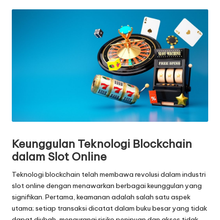
by
Keunggulan Teknologi Blockchain
dalam Slot Online
Teknologi blockchain telah membawa revolusi dalam industri
slot
online dengan menawarkan berbagai keunggulan yang
signifikan. Pertama, keamanan adalah salah satu aspek
utama; setiap transaksi dicatat dalam buku besar yang tidak
dapat diubah, mengurangi risiko penipuan dan akses tidak