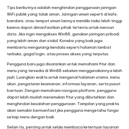
Tips berikutnya adalah menghindari penggunaan jaringan
WiFi publik yang tidak aman. Jaringan umum seperti di kafe,
bandara, atau tempat umum lainnya memiliki risiko lebih tinggi
karena dapat dimanfaatkan pihak tertentu untuk mencuri
data. Jika ingin mengakses Win88, gunakan jaringan pribadi
yang lebih aman dan stabil. Koneksi yang baik juga
membantu mengurangi kendala seperti halaman lambat
terbuka, gagal login, atau proses akses yang terputus.
Pengguna baru juga disarankan untuk memahami fitur dan
menu yang tersedia di Win88 sebelum menggunakannya lebih
jauh. Luangkan waktu untuk mengenal halaman utama, menu
akun, pengaturan keamanan, informasi layanan, serta pusat
bantuan. Dengan memahami navigasi platform, pengguna
dapat lebih mudah menemukan fitur yang dibutuhkan dan
menghindari kesalahan penggunaan. Tampilan yang praktis
akan semakin bermanfaat jika pengguna mengetahui fungsi
setiap menu dengan baik.
Selain itu, penting untuk selalu membaca ketentuan layanan