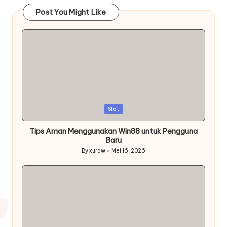
Post You Might Like
Posted
Slot
in
Tips Aman Menggunakan Win88 untuk Pengguna
Baru
By
xuraw
Mei 16, 2026
Posted
by