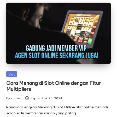
Posted
Slot
in
Cara Menang di Slot Online dengan Fitur
Multipliers
By
xuraw
September 26, 2024
Posted
by
Panduan Lengkap Menang di Slot Online Slot online menjadi
salah satu permainan kasino yang paling…