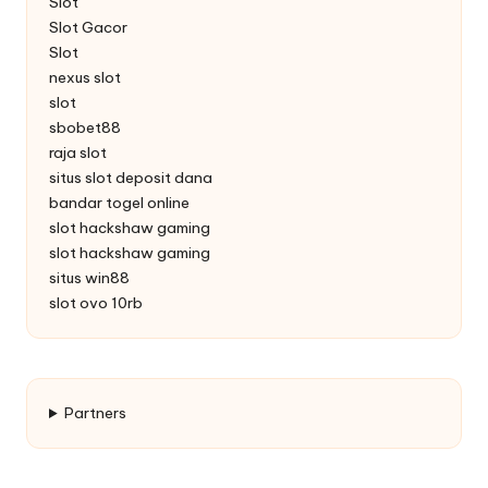
Slot
Slot Gacor
Slot
nexus slot
slot
sbobet88
raja slot
situs slot deposit dana
bandar togel online
slot hackshaw gaming
slot hackshaw gaming
situs win88
slot ovo 10rb
Partners