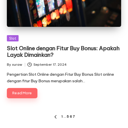
Posted
Slot
in
Slot Online dengan Fitur Buy Bonus: Apakah
Layak Dimainkan?
By
xuraw
September 17, 2024
Posted
by
Pengertian Slot Online dengan Fitur Buy Bonus Slot online
dengan fitur Buy Bonus merupakan salah…
Read More
Paginasi
1
…
5
6
7
PREVIOUS
pos
PAGE